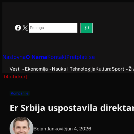
Skoči
na
sadržaj
Search
Facebook
X
Naslovna
O Nama
Kontakt
Pretplati se
Vesti
Ekonomija
Nauka i Tehnologija
Kultura
Sport
Ži
[t4b-ticker]
Kompanije
Er Srbija uspostavila direkta
Bojan Janković
jun 4, 2026