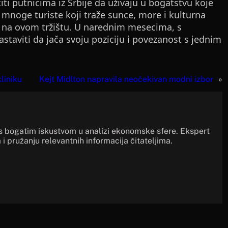
iti putnicima iz Srbije da uživaju u bogatstvu koje
i mnoge turiste koji traže sunce, more i kulturna
rač na ovom tržištu. U narednim mesecima, s
taviti da jača svoju poziciju i povezanost s jednim
liniku
Kejt Midlton napravila neočekivan modni izbor
»
s bogatim iskustvom u analizi ekonomske sfere. Ekspert
 i pružanju relevantnih informacija čitateljima.