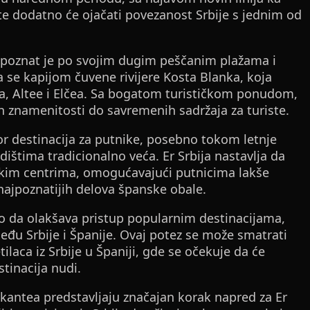
ute dodatno će ojačati povezanost Srbije s jednim od
e, poznat je po svojim dugim peščanim plažama i
 se kapijom čuvene rivijere Kosta Blanka, koja
, Altee i Elčea. Sa bogatom turističkom ponudom,
 znamenitosti do savremenih sadržaja za turiste.
or destinacija za putnike, posebno tokom letnje
ištima tradicionalno veća. Er Srbija nastavlja da
ičkim centrima, omogućavajući putnicima lakše
najpoznatijih delova španske obale.
o da olakšava pristup popularnim destinacijama,
među Srbije i Španije. Ovaj potez se može smatrati
ilaca iz Srbije u Španiji, gde se očekuje da će
stinacija nudi.
ikantea predstavljaju značajan korak napred za Er