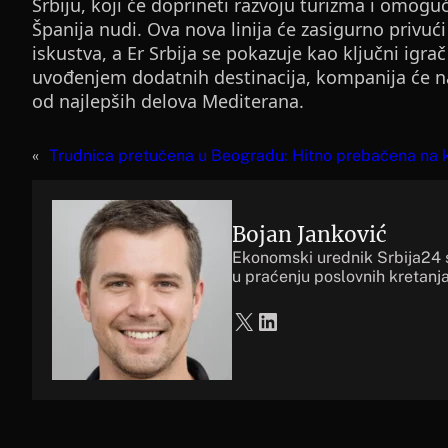
Srbiju, koji će doprineti razvoju turizma i omoguć
Španija nudi. Ova nova linija će zasigurno privuć
iskustva, a Er Srbija se pokazuje kao ključni ig
uvođenjem dodatnih destinacija, kompanija će nas
od najlepših delova Mediterana.
«
Trudnica pretučena u Beogradu: Hitno prebačena na k
Bojan Janković
Ekonomski urednik Srbija24 
u praćenju poslovnih kretanja
X
LinkedIn