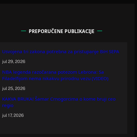
PREPORUČENE PUBLIKACIJE
Usvojena tri zakona potrebna za pristupanje BiH SEPA
jul 29, 2026
NBA legenda razočarana potezom Lebrona: Sa
Filadelfijom nema nikakvu prirodnu vezu (VIDEO)
jul 25, 2026
KAKVA BRUKA! Šamar Crnogorcima o kome bruji ceo
regio
jul 17, 2026