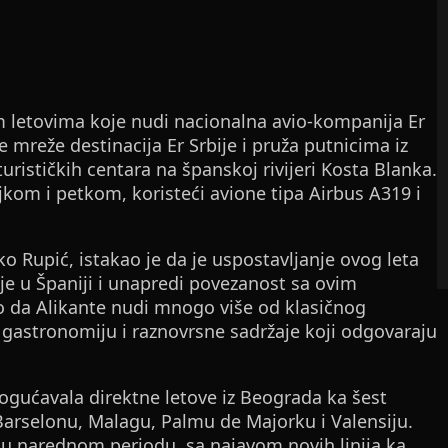
m letovima koje nudi nacionalna avio-kompanija Er
je mreže destinacija Er Srbije i pruža putnicima iz
turističkih centara na španskoj rivijeri Kosta Blanka.
jkom i petkom, koristeći avione tipa Airbus A319 i
ško Rupić, istakao je da je uspostavljanje ovog leta
ije u Španiji i unapredi povezanost sa ovim
o da Alikante nudi mnogo više od klasičnog
u gastronomiju i raznovrsne sadržaje koji odgovaraju
omogućavala direktne letove iz Beograda ka šest
 Barselonu, Malagu, Palmu de Majorku i Valensiju.
i u narednom periodu, sa najavom novih linija ka