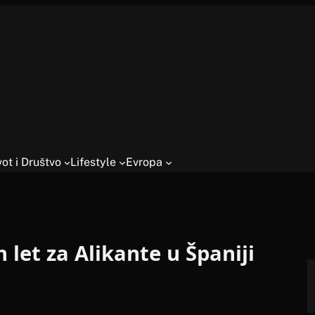
vot i Društvo
Lifestyle
Evropa
n let za Alikante u Španiji