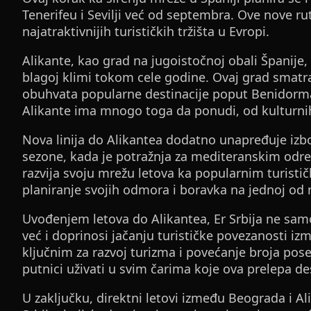
Tenerifeu i Sevilji već od septembra. Ove nove r
najatraktivnijih turističkih tržišta u Evropi.
Alikante, kao grad na jugoistočnoj obali Španij
blagoj klimi tokom cele godine. Ovaj grad smatra
obuhvata popularne destinacije poput Benidorma
Alikante ima mnogo toga da ponudi, od kulturnih
Nova linija do Alikantea dodatno unapređuje izb
sezone, kada je potražnja za mediteranskim odred
razvija svoju mrežu letova ka popularnim turist
planiranje svojih odmora i boravka na jednoj od 
Uvođenjem letova do Alikantea, Er Srbija ne sam
već i doprinosi jačanju turističke povezanosti iz
ključnim za razvoj turizma i povećanje broja poset
putnici uživati u svim čarima koje ova prelepa de
U zaključku, direktni letovi između Beograda i Al