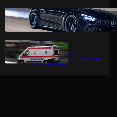
.
jul 9, 2026
Dragoljub Gajić
Mercedesova V8 zvijer ostavlja
konkurenciju bez daha
.
jul 9, 2026
Dragoljub Gajić
Suspendovani zaposleni Hitne
pomoći u Bačkoj Palanci, unutrašnji
i inspekcijski nadzor