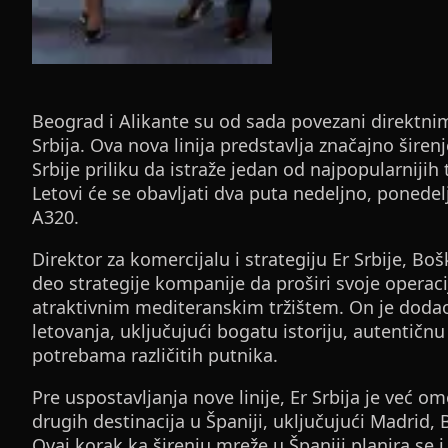
Beograd i Alikante su od sada povezani direktni
Srbija. Ova nova linija predstavlja značajno širen
Srbije priliku da istraže jedan od najpopularnijih 
Letovi će se obavljati dva puta nedeljno, ponedel
A320.
Direktor za komercijalu i strategiju Er Srbije, Bo
deo strategije kompanije da proširi svoje operac
atraktivnim mediteranskim tržištem. On je doda
letovanja, uključujući bogatu istoriju, autentičn
potrebama različitih putnika.
Pre uspostavljanja nove linije, Er Srbija je već 
drugih destinacija u Španiji, uključujući Madrid,
Ovaj korak ka širenju mreže u Španiji planira se 