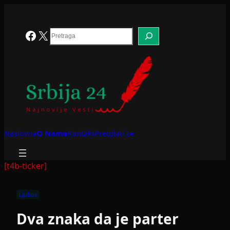
Skoči
na
sadržaj
Search
Facebook
X
Naslovna
O Nama
Kontakt
Pretplati se
[t4b-ticker]
Ljubav
Dva znaka da je parter