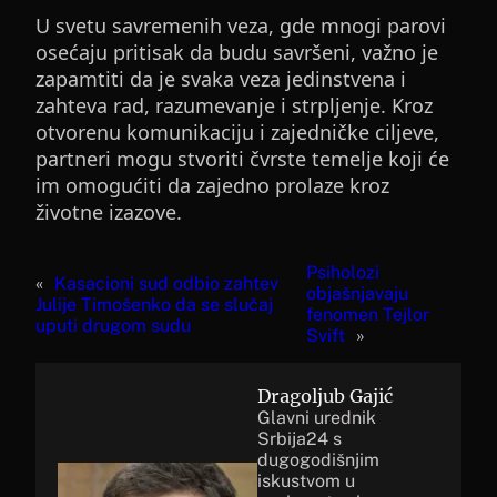
U svetu savremenih veza, gde mnogi parovi
osećaju pritisak da budu savršeni, važno je
zapamtiti da je svaka veza jedinstvena i
zahteva rad, razumevanje i strpljenje. Kroz
otvorenu komunikaciju i zajedničke ciljeve,
partneri mogu stvoriti čvrste temelje koji će
im omogućiti da zajedno prolaze kroz
životne izazove.
Psiholozi
«
Kasacioni sud odbio zahtev
objašnjavaju
Julije Timošenko da se slučaj
fenomen Tejlor
uputi drugom sudu
Svift
»
Dragoljub Gajić
Glavni urednik
Srbija24 s
dugogodišnjim
iskustvom u