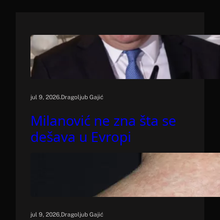
h
.
jul 9, 2026
Dragoljub Gajić
Milanović ne zna šta se
dešava u Evropi
.
jul 9, 2026
Dragoljub Gajić