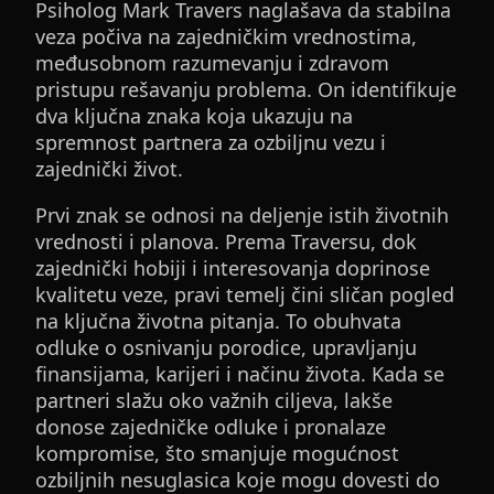
Psiholog Mark Travers naglašava da stabilna
veza počiva na zajedničkim vrednostima,
međusobnom razumevanju i zdravom
pristupu rešavanju problema. On identifikuje
dva ključna znaka koja ukazuju na
spremnost partnera za ozbiljnu vezu i
zajednički život.
Prvi znak se odnosi na deljenje istih životnih
vrednosti i planova. Prema Traversu, dok
zajednički hobiji i interesovanja doprinose
kvalitetu veze, pravi temelj čini sličan pogled
na ključna životna pitanja. To obuhvata
odluke o osnivanju porodice, upravljanju
finansijama, karijeri i načinu života. Kada se
partneri slažu oko važnih ciljeva, lakše
donose zajedničke odluke i pronalaze
kompromise, što smanjuje mogućnost
ozbiljnih nesuglasica koje mogu dovesti do