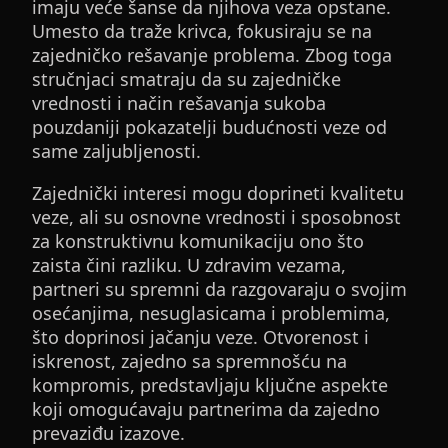
imaju veće šanse da njihova veza opstane.
Umesto da traže krivca, fokusiraju se na
zajedničko rešavanje problema. Zbog toga
stručnjaci smatraju da su zajedničke
vrednosti i način rešavanja sukoba
pouzdaniji pokazatelji budućnosti veze od
same zaljubljenosti.
Zajednički interesi mogu doprineti kvalitetu
veze, ali su osnovne vrednosti i sposobnost
za konstruktivnu komunikaciju ono što
zaista čini razliku. U zdravim vezama,
partneri su spremni da razgovaraju o svojim
osećanjima, nesuglasicama i problemima,
što doprinosi jačanju veze. Otvorenost i
iskrenost, zajedno sa spremnošću na
kompromis, predstavljaju ključne aspekte
koji omogućavaju partnerima da zajedno
prevaziđu izazove.