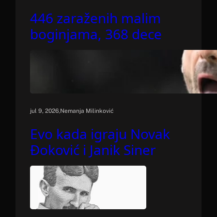
446 zaraženih malim
boginjama, 368 dece
.
jul 9, 2026
Nemanja Milinković
Evo kada igraju Novak
Đoković i Janik Siner