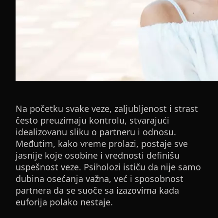
Na početku svake veze, zaljubljenost i strast
često preuzimaju kontrolu, stvarajući
idealizovanu sliku o partneru i odnosu.
Međutim, kako vreme prolazi, postaje sve
jasnije koje osobine i vrednosti definišu
uspešnost veze. Psiholozi ističu da nije samo
dubina osećanja važna, već i sposobnost
partnera da se suoče sa izazovima kada
euforija polako nestaje.