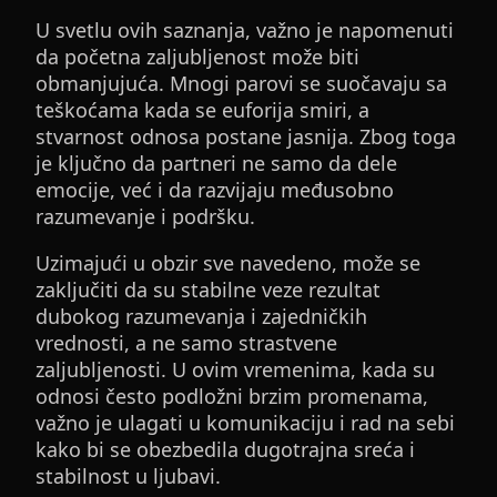
U svetlu ovih saznanja, važno je napomenuti
da početna zaljubljenost može biti
obmanjujuća. Mnogi parovi se suočavaju sa
teškoćama kada se euforija smiri, a
stvarnost odnosa postane jasnija. Zbog toga
je ključno da partneri ne samo da dele
emocije, već i da razvijaju međusobno
razumevanje i podršku.
Uzimajući u obzir sve navedeno, može se
zaključiti da su stabilne veze rezultat
dubokog razumevanja i zajedničkih
vrednosti, a ne samo strastvene
zaljubljenosti. U ovim vremenima, kada su
odnosi često podložni brzim promenama,
važno je ulagati u komunikaciju i rad na sebi
kako bi se obezbedila dugotrajna sreća i
stabilnost u ljubavi.