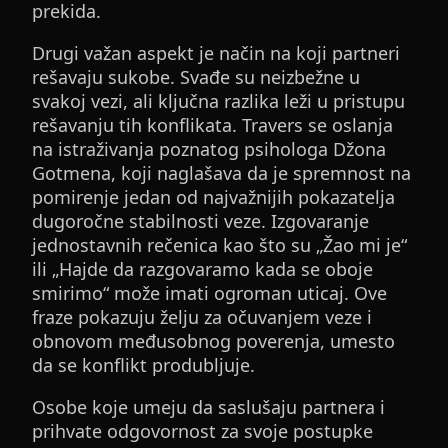
prekida.
Drugi važan aspekt je način na koji partneri
rešavaju sukobe. Svađe su neizbežne u
svakoj vezi, ali ključna razlika leži u pristupu
rešavanju tih konflikata. Travers se oslanja
na istraživanja poznatog psihologa Džona
Gotmena, koji naglašava da je spremnost na
pomirenje jedan od najvažnijih pokazatelja
dugoročne stabilnosti veze. Izgovaranje
jednostavnih rečenica kao što su „Žao mi je“
ili „Hajde da razgovaramo kada se oboje
smirimo“ može imati ogroman uticaj. Ove
fraze pokazuju želju za očuvanjem veze i
obnovom međusobnog poverenja, umesto
da se konflikt produbljuje.
Osobe koje umeju da saslušaju partnera i
prihvate odgovornost za svoje postupke