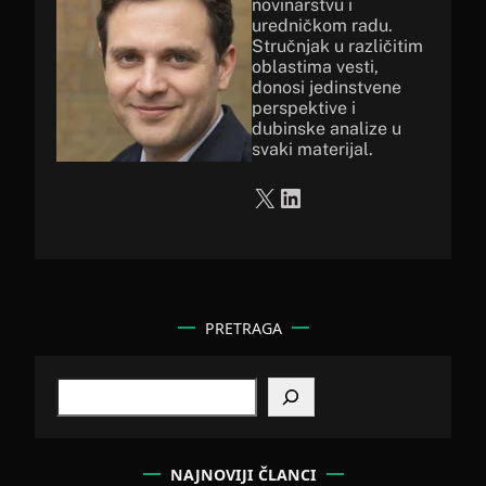
novinarstvu i
uredničkom radu.
Stručnjak u različitim
oblastima vesti,
donosi jedinstvene
perspektive i
dubinske analize u
svaki materijal.
X
LinkedIn
PRETRAGA
S
e
a
r
c
NAJNOVIJI ČLANCI