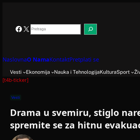
Skoči
na
sadržaj
Search
Facebook
X
Naslovna
O Nama
Kontakt
Pretplati se
Vesti
Ekonomija
Nauka i Tehnologija
Kultura
Sport
Ži
[t4b-ticker]
Vesti
Drama u svemiru, stiglo nar
spremite se za hitnu evakuac