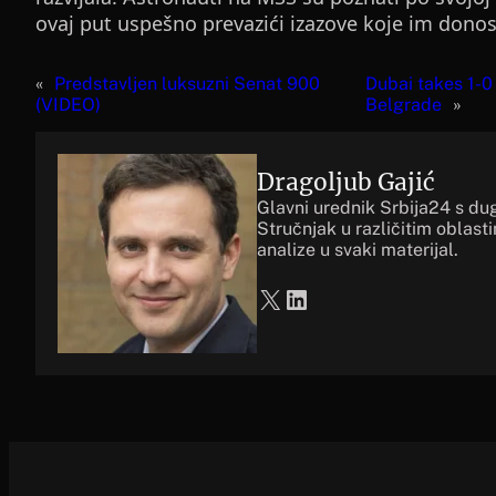
ovaj put uspešno prevazići izazove koje im donos
«
Predstavljen luksuzni Senat 900
Dubai takes 1-0
(VIDEO)
Belgrade
»
Dragoljub Gajić
Glavni urednik Srbija24 s du
Stručnjak u različitim oblast
analize u svaki materijal.
X
LinkedIn