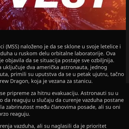
(MSS) naloženo je da se sklone u svoje letelice i
duha u ruskom delu orbitalne laboratorije. Ova
 objavila da se situacija postaje sve ozbiljnija.
ja uključuje dva američka astronauta, jednog
a, primili su uputstva da se u petak ujutru, tačno
rew Dragon, koja je vezana za stanicu.
se pripreme za hitnu evakuaciju. Astronauti su u
ko da reaguju u slučaju da curenje vazduha postane
vala zabrinutost među članovima posade, ali su oni
brzo reaguju.
enja vazduha, ali su naglasili da je prioritet