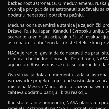
bezbednost astronauta. U međuvremenu, ruska pos
Ovo nije prvi put da se astronauti suočavaju sa c
dodatnu napetost i potrebnu pažnju.
Međunarodna svemirska stanica je zajednički proj
Države, Rusiju, Japan, Kanadu i Evropsku uniju. S
scenarije kriznih situacija, uključujući evakuacij
astronauti su obučeni da koriste letelice kao pri
NASA je ranije izjavila da će nastaviti da prati s
osigurala bezbednost posade. Pored toga, NASA 
agencijom Roscosmos kako bi se obezbedilo da s
Ova situacija dolazi u momentu kada su astronaut
istraživačke projekte koji su od suštinskog znač
misije na Mesec i Mars. Iako su izazovi na svemir
zahteva dodatnu pažnju i brzu reakciju.
Kao što je ranije pomenuto, NASA planira da pruž
razvijala. Astronauti na MSS su poznati po svojoj 