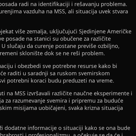
ada radi na identifikaciji i rešavanju problema.
urenjima vazduha na MSS, ali situacija uvek stvara
ekat više zemalja, uključujući Sjedinjene Američke
ve posade na stanici su obučene za različite
u. U slučaju da curenje postane previše ozbiljno,
vremeni sklonište dok se ne reši problem.
ituaciju i obezbedi sve potrebne resurse kako bi
će raditi u saradnji sa ruskom svemirskom
vi potrebni koraci budu preduzeti na vreme.
i na MSS izvršavali različite naučne eksperimente i
aja za razumevanje svemira i pripremu za buduće
skim misijama uobičajeni, svaka krizna situacija
i dodatne informacije o situaciji kako se ona bude
hrabrosti i profesionalizmu, a očekuje se da će i