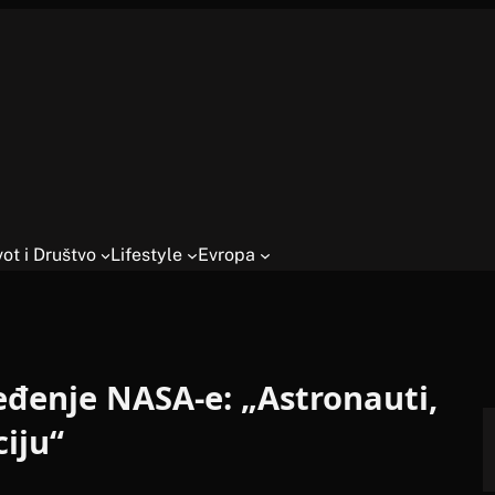
vot i Društvo
Lifestyle
Evropa
eđenje NASA-e: „Astronauti,
iju“