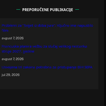
PREPORUČENE PUBLIKACIJE
Problemi za "Svijet iz doba Jure": Ključno ime napustilo
film
avgust 7, 2026
Francuska planira vežbu za slučaj velikog nestanka
struje 2027. godine
avgust 7, 2026
Usvojena tri zakona potrebna za pristupanje BiH SEPA
jul 29, 2026