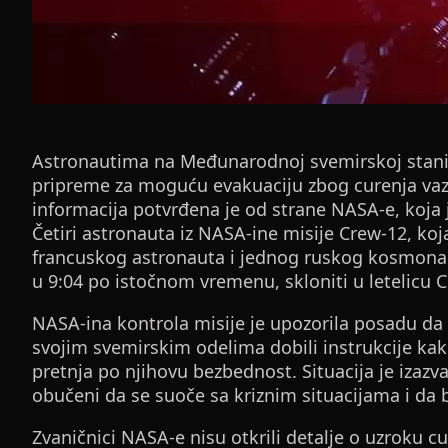
Astronautima na Međunarodnoj svemirskoj stanici 
pripreme za moguću evakuaciju zbog curenja vaz
informacija potvrđena je od strane NASA-e, koja je
Četiri astronauta iz NASA-ine misije Crew-12, ko
francuskog astronauta i jednog ruskog kosmonaut
u 9:04 po istočnom vremenu, skloniti u letelicu C
NASA-ina kontrola misije je upozorila posadu da 
svojim svemirskim odelima dobili instrukcije ka
pretnja po njihovu bezbednost. Situacija je izaz
obučeni da se suoče sa kriznim situacijama i da 
Zvaničnici NASA-e nisu otkrili detalje o uzroku cur