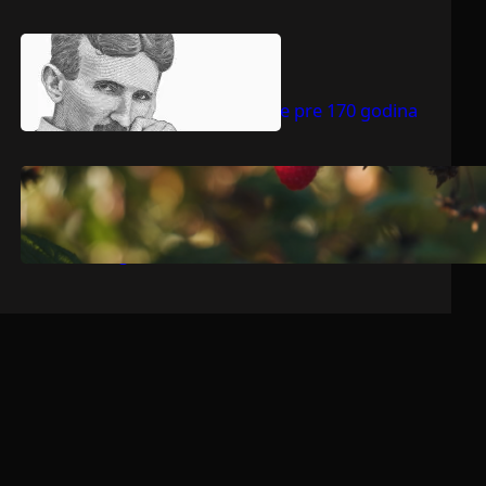
.
jul 9, 2026
Dragoljub Gajić
Nikola Tesla rođen je pre 170 godina
.
jul 9, 2026
Dragoljub Gajić
Srbija očekuje rekordnu voćarsku
godinu