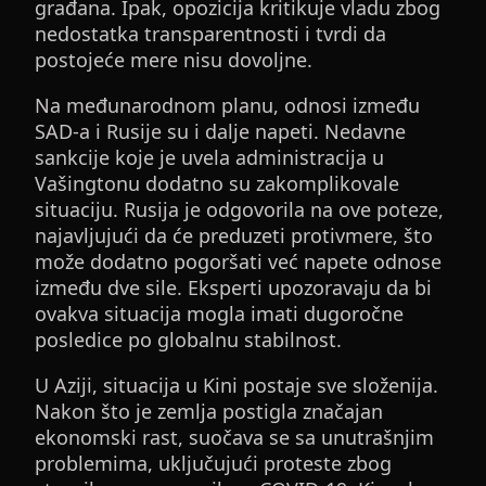
građana. Ipak, opozicija kritikuje vladu zbog
nedostatka transparentnosti i tvrdi da
postojeće mere nisu dovoljne.
Na međunarodnom planu, odnosi između
SAD-a i Rusije su i dalje napeti. Nedavne
sankcije koje je uvela administracija u
Vašingtonu dodatno su zakomplikovale
situaciju. Rusija je odgovorila na ove poteze,
najavljujući da će preduzeti protivmere, što
može dodatno pogoršati već napete odnose
između dve sile. Eksperti upozoravaju da bi
ovakva situacija mogla imati dugoročne
posledice po globalnu stabilnost.
U Aziji, situacija u Kini postaje sve složenija.
Nakon što je zemlja postigla značajan
ekonomski rast, suočava se sa unutrašnjim
problemima, uključujući proteste zbog