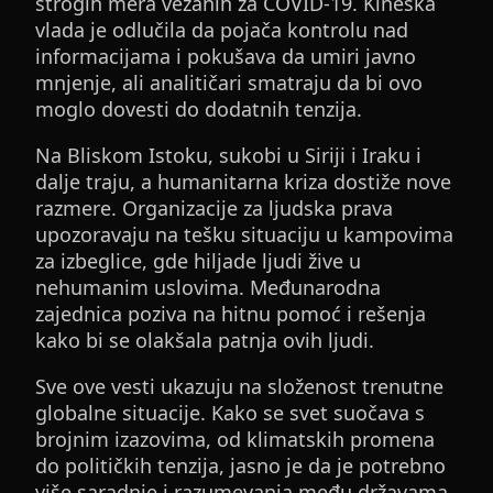
strogih mera vezanih za COVID-19. Kineska
vlada je odlučila da pojača kontrolu nad
informacijama i pokušava da umiri javno
mnjenje, ali analitičari smatraju da bi ovo
moglo dovesti do dodatnih tenzija.
Na Bliskom Istoku, sukobi u Siriji i Iraku i
dalje traju, a humanitarna kriza dostiže nove
razmere. Organizacije za ljudska prava
upozoravaju na tešku situaciju u kampovima
za izbeglice, gde hiljade ljudi žive u
nehumanim uslovima. Međunarodna
zajednica poziva na hitnu pomoć i rešenja
kako bi se olakšala patnja ovih ljudi.
Sve ove vesti ukazuju na složenost trenutne
globalne situacije. Kako se svet suočava s
brojnim izazovima, od klimatskih promena
do političkih tenzija, jasno je da je potrebno
više saradnje i razumevanja među državama.