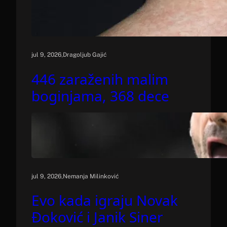
.
jul 9, 2026
Dragoljub Gajić
446 zaraženih malim
boginjama, 368 dece
.
jul 9, 2026
Nemanja Milinković
Evo kada igraju Novak
Đoković i Janik Siner