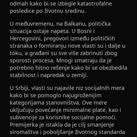
odmah kako bi se izbegle katastrofalne
posledice po životnu sredinu.
U međuvremenu, na Balkanu, politička
situacija ostaje napeta. U Bosni i
Hercegovini, pregovori između političkih
stranaka o formiranju nove vlasti su i dalje u
toku, a građani su sve više zabrinuti zbog
sporosti procesa. Mnogi smatraju da je
potrebno hitno rešenje kako bi se obezbedila
stabilnost i napredak u zemlji.
U Srbiji, vlasti su najavile niz socijalnih mera
kako bi se pomoglo najugroženijim
kategorijama stanovništva. Ove mere
uključuju povećanje minimalne plate, kao i
subvencije za korisnike socijalne pomoći.
Premijerka je istakla da je cilj smanjenje
siromaštva i poboljšanje životnog standarda