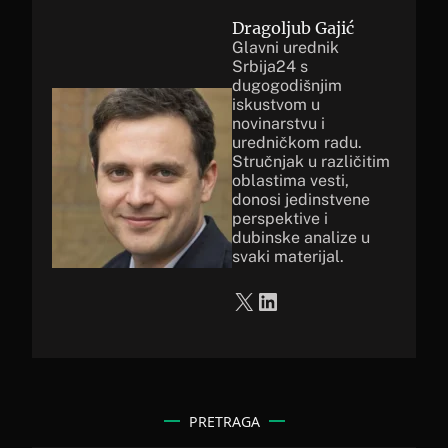
Dragoljub Gajić
Glavni urednik
Srbija24 s
dugogodišnjim
iskustvom u
novinarstvu i
uredničkom radu.
Stručnjak u različitim
oblastima vesti,
donosi jedinstvene
perspektive i
dubinske analize u
svaki materijal.
X
LinkedIn
PRETRAGA