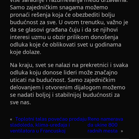
Samo zajedničkim snagama možemo
pronaći rešenja koja će obezbediti bolju
budućnost za sve. U ovom trenutku, važno je
da se glasovi građana čuju i da se njihovi
interesi uzmu u obzir prilikom donošenja
odluka koje će oblikovati svet u godinama
koje dolaze.
Na kraju, svet se nalazi na prekretnici i svaka
odluka koju donose lideri može značajno
uticati na budućnost. Samo zajedničkim
delovanjem i otvorenim dijalogom možemo
se nadati boljoj i stabilnijoj budućnosti za
sve nas.
«
Toplotni talas povećao prodaju
Reno namerava
sladoleda, klima-uređaja i
da ukine 800
ventilatora u Francuskoj
radnih mesta
»