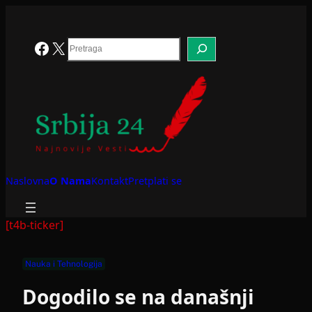
Skoči
na
sadržaj
Search
Facebook
X
Naslovna
O Nama
Kontakt
Pretplati se
[t4b-ticker]
Nauka i Tehnologija
Dogodilo se na današnji