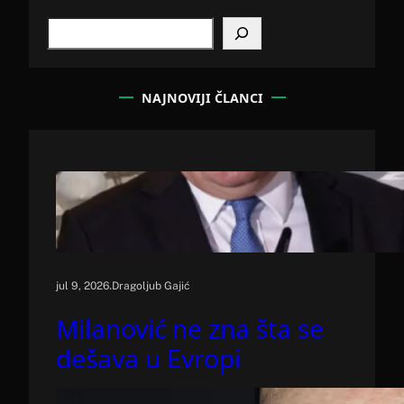
S
e
a
r
c
NAJNOVIJI ČLANCI
h
.
jul 9, 2026
Dragoljub Gajić
Milanović ne zna šta se
dešava u Evropi