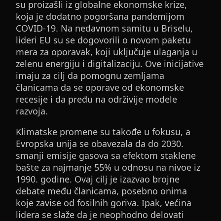
su proizašli iz globalne ekonomske krize,
koja je dodatno pogoršana pandemijom
COVID-19. Na nedavnom samitu u Briselu,
lideri EU su se dogovorili o novom paketu
mera za oporavak, koji uključuje ulaganja u
zelenu energiju i digitalizaciju. Ove inicijative
imaju za cilj da pomognu zemljama
članicama da se oporave od ekonomske
recesije i da pređu na održivije modele
razvoja.
Klimatske promene su takođe u fokusu, a
Evropska unija se obavezala da do 2030.
smanji emisije gasova sa efektom staklene
bašte za najmanje 55% u odnosu na nivoe iz
1990. godine. Ovaj cilj je izazvao brojne
debate među članicama, posebno onima
koje zavise od fosilnih goriva. Ipak, većina
lidera se slaže da je neophodno delovati