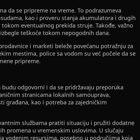
nima da se pripreme na vreme. To podrazumeva
osudama, kao i proveru stanja akumulatora i drugih
st tokom eventualnog prekida struje. Takođe, važno
 se izbegle teškoće tokom nepogodnih dana.
 prodavnice i marketi beleže povećanu potražnju za
kim mestima, police sa vodom su već počele da se
emene pripreme.
a budu odgovorni i da se pridržavaju preporuka
zvaničnim stranicama lokalnih samouprava,
sti građana, kao i potreba za zajedničkim
evantnim službama pratiti situaciju i pružiti dodatne
vih promena u vremenskim uslovima. U slučaju
ja vodenim resursima, posebno u područjima koja