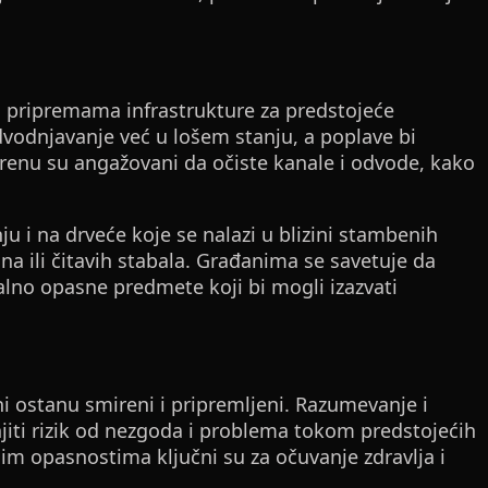
pripremama infrastrukture za predstojeće
vodnjavanje već u lošem stanju, a poplave bi
erenu su angažovani da očiste kanale i odvode, kako
ju i na drveće koje se nalazi u blizini stambenih
ana ili čitavih stabala. Građanima se savetuje da
alno opasne predmete koji bi mogli izazvati
ni ostanu smireni i pripremljeni. Razumevanje i
iti rizik od nezgoda i problema tokom predstojećih
m opasnostima ključni su za očuvanje zdravlja i