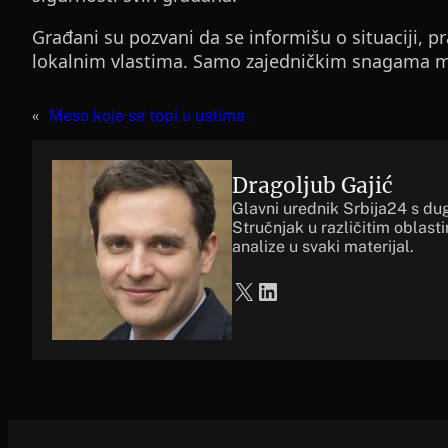
Građani su pozvani da se informišu o situaciji, pr
lokalnim vlastima. Samo zajedničkim snagama mo
«
Meso koje se topi u ustima
Dragoljub Gajić
Glavni urednik Srbija24 s du
Stručnjak u različitim oblast
analize u svaki materijal.
X
LinkedIn