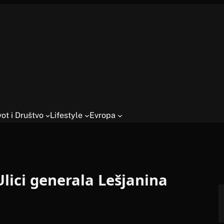
vot i Društvo
Lifestyle
Evropa
lici generala Lešjanina