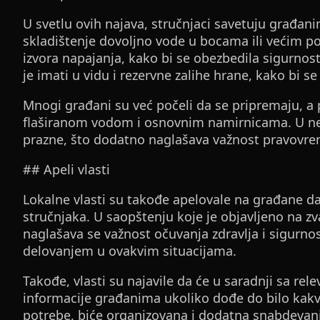
U svetlu ovih najava, stručnjaci savetuju građa
skladištenje dovoljno vode u bocama ili većim p
izvora napajanja, kako bi se obezbedila sigurno
je imati u vidu i rezervne zalihe hrane, kako bi
Mnogi građani su već počeli da se pripremaju, a
flaširanom vodom i osnovnim namirnicama. U ne
prazne, što dodatno naglašava važnost pravovr
## Apeli vlasti
Lokalne vlasti su takođe apelovale na građane d
stručnjaka. U saopštenju koje je objavljeno na 
naglašava se važnost očuvanja zdravlja i sigurno
delovanjem u ovakvim situacijama.
Takođe, vlasti su najavile da će u saradnji sa rel
informacije građanima ukoliko dođe do bilo kak
potrebe, biće organizovana i dodatna snabdevan