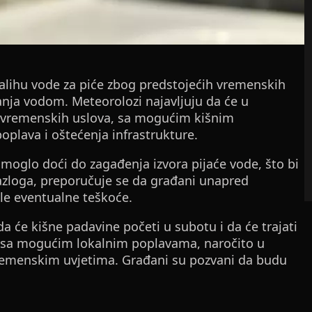
lihu vode za piće zbog predstojećih vremenskih
nja vodom. Meteorolozi najavljuju da će u
 vremenskih uslova, sa mogućim kišnim
plava i oštećenja infrastrukture.
 moglo doći do zagađenja izvora pijaće vode, što bi
azloga, preporučuje se da građani unapred
le eventualne teškoće.
da će kišne padavine početi u subotu i da će trajati
, sa mogućim lokalnim poplavama, naročito u
remenskim uvjetima. Građani su pozvani da budu