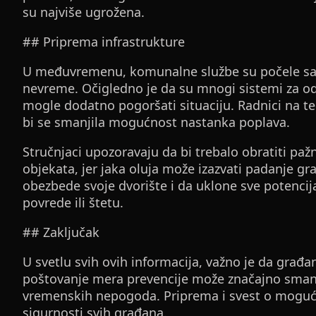
su najviše ugrožena.
## Priprema infrastrukture
U međuvremenu, komunalne službe su počele sa 
nevreme. Očigledno je da su mnogi sistemi za od
mogle dodatno pogoršati situaciju. Radnici na t
bi se smanjila mogućnost nastanka poplava.
Stručnjaci upozoravaju da bi trebalo obratiti pažn
objekata, jer jaka oluja može izazvati padanje gr
obezbede svoje dvorište i da uklone sve potencij
povrede ili štetu.
## Zaključak
U svetlu svih ovih informacija, važno je da građa
poštovanje mera prevencije može značajno smanj
vremenskih nepogoda. Priprema i svest o mogući
sigurnosti svih građana.