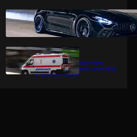
.
jul 9, 2026
Dragoljub Gajić
Mercedesova V8 zvijer ostavlja
konkurenciju bez daha
.
jul 9, 2026
Dragoljub Gajić
Suspendovani zaposleni Hitne
pomoći u Bačkoj Palanci, unutrašnji
i inspekcijski nadzor