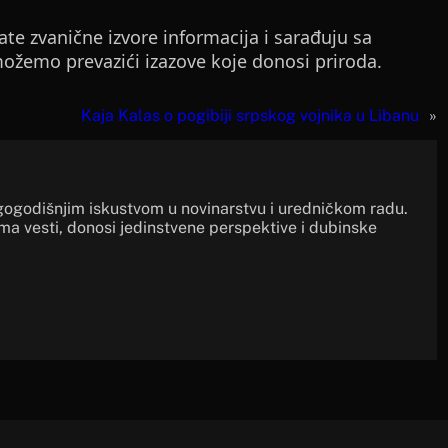
ate zvanične izvore informacija i sarađuju sa
žemo prevazići izazove koje donosi priroda.
Kaja Kalas o pogibiji srpskog vojnika u Libanu
»
gogodišnjim iskustvom u novinarstvu i uredničkom radu.
ima vesti, donosi jedinstvene perspektive i dubinske