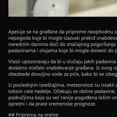
Apeluje se na građane da pripreme neophodnu za
nepogoda koje bi mogle izazvati prekid snabdeva
narednim danima doći do značajnog pogoršanja
padavinama i olujama koje bi mogle dovesti do po
Vlasti upozoravaju da bi u slučaju jakih padavina
dodatno otežalo snabdevanje građana. Iz ovog r
obezbede dovoljno vode za piće, kako bi se izbeg
U poslednjim izveštajima, meteorolozi su istakli 
tokom cele nedelje. Očekuju se obilne padavine
područjima koja su već ranije pogođena lošim v
oprezni i da prate vremenske prognoze.
## Priprema na vreme