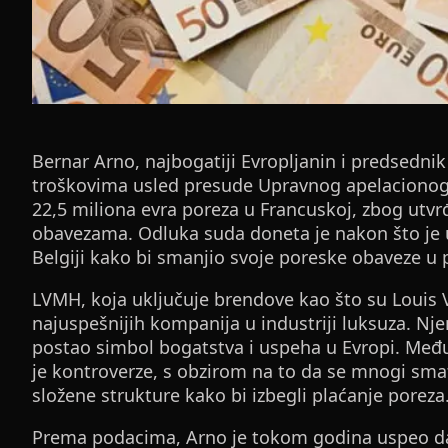
Bernar Arno, najbogatiji Evropljanin i predsedn
troškovima usled presude Upravnog apelacionog 
22,5 miliona evra poreza u Francuskoj, zbog utvr
obavezama. Odluka suda doneta je nakon što je u
Belgiji kako bi smanjio svoje poreske obaveze u 
LVMH, koja uključuje brendove kao što su Louis 
najuspešnijih kompanija u industriji luksuza. Nje
postao simbol bogatstva i uspeha u Evropi. Među
je kontroverze, s obzirom na to da se mnogi smat
složene strukture kako bi izbegli plaćanje poreza
Prema podacima, Arno je tokom godina uspeo da 