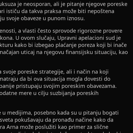
luksuza je neosporan, ali je pitanje njegove poreske
ari ističu da takva praksa može biti nepoštena
ju svoje obaveze u punom iznosu.
enosti, a vlasti često sprovode rigorozne provere
akona. U ovom slučaju, Upravni apelacioni sud je
ukturu kako bi izbegao plaćanje poreza koji bi inače
ačajan uticaj na njegovu finansijsku situaciju, kao
svoje poreske strategije, ali i način na koji
matraju da bi ova situacija mogla dovesti do
mpanije pristupaju svojim poreskim obavezama.
datne mere u cilju suzbijanja poreskih
e u medijima, posebno kada su u pitanju bogati
m sveta pokušavaju da pronađu načine kako da
ra Arna može poslužiti kao primer za slične