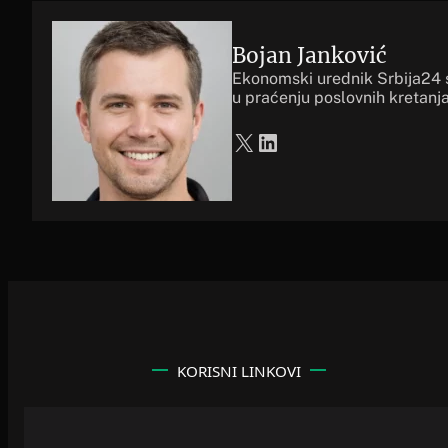
Bojan Janković
Ekonomski urednik Srbija24 
u praćenju poslovnih kretanja
X
LinkedIn
KORISNI LINKOVI