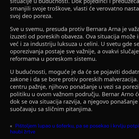
situacije u budućnosti. Dok pojedinci i preduzeća
smanjili svoje troškove, vlasti će verovatno nasta
svoj deo poreza.
Sve u svemu, presuda protiv Bernara Arna je važa
izuzeti od poreskih obaveza. Ova situacija može 
već i za industriju luksuza u celini. U svetu gde
oporezivanja postaje sve važnije, a ovakvi slučaj
reformama u poreskom sistemu.
U budućnosti, moguće je da će se pojaviti dodatni
zakone i da se bore protiv poreskih malverzacija.
centru pažnje, njihovo ponašanje u vezi sa porez
politiku u ovom važnom području. Bernar Arno će,
dok se ova situacija razvija, a njegovo ponašanje
suočavaju sa sličnim pitanjima.
«
Pištoljem lupao u šoferku, pa se posekao i krvlju potp
haubi žrtve