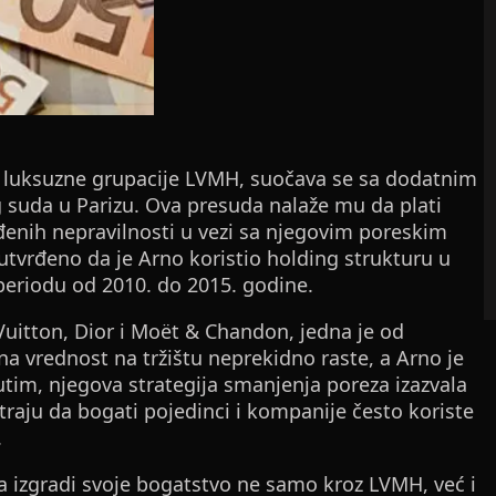
ik luksuzne grupacije LVMH, suočava se sa dodatnim
suda u Parizu. Ova presuda nalaže mu da plati
đenih nepravilnosti u vezi sa njegovim poreskim
tvrđeno da je Arno koristio holding strukturu u
periodu od 2010. do 2015. godine.
Vuitton, Dior i Moët & Chandon, jedna je od
na vrednost na tržištu neprekidno raste, a Arno je
tim, njegova strategija smanjenja poreza izazvala
raju da bogati pojedinci i kompanije često koriste
.
izgradi svoje bogatstvo ne samo kroz LVMH, već i