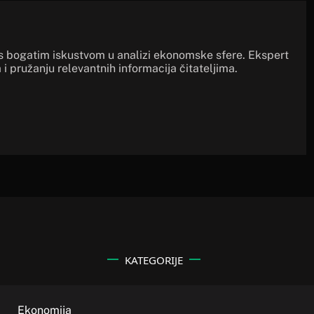
s bogatim iskustvom u analizi ekonomske sfere. Ekspert
 i pružanju relevantnih informacija čitateljima.
KATEGORIJE
Ekonomija