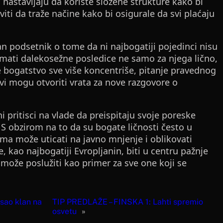
 nastavljaju da koriste složene strukture kako bi
viti da traže načine kako bi osigurale da svi plaćaju
n podsetnik o tome da ni najbogatiji pojedinci nisu
imati dalekosežne posledice ne samo za njega lično,
 se bogatstvo sve više koncentriše, pitanje pravednog
evi mogu otvoriti vrata za nove razgovore o
 pritisci na vlade da preispitaju svoje poreske
 S obzirom na to da su bogate ličnosti često u
ima može uticati na javno mnjenje i oblikovati
 kao najbogatiji Evropljanin, biti u centru pažnje
 može poslužiti kao primer za sve one koji se
isao klan na
TIP PREDLAŽE – FINSKA 1: Lahti spremio
osvetu
»