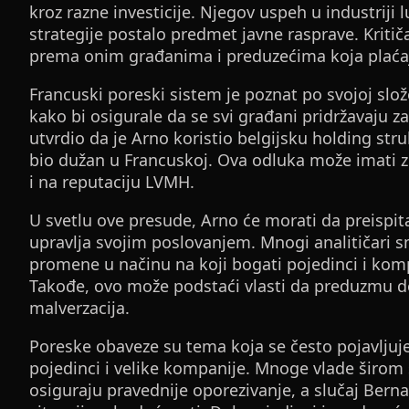
kroz razne investicije. Njegov uspeh u industriji 
strategije postalo predmet javne rasprave. Kritič
prema onim građanima i preduzećima koja plaća
Francuski poreski sistem je poznat po svojoj slož
kako bi osigurale da se svi građani pridržavaju z
utvrdio da je Arno koristio belgijsku holding str
bio dužan u Francuskoj. Ova odluka može imati zn
i na reputaciju LVMH.
U svetlu ove presude, Arno će morati da preispita 
upravlja svojim poslovanjem. Mnogi analitičari s
promene u načinu na koji bogati pojedinci i ko
Takođe, ovo može podstaći vlasti da preduzmu do
malverzacija.
Poreske obaveze su tema koja se često pojavljuj
pojedinci i velike kompanije. Mnoge vlade širo
osiguraju pravednije oporezivanje, a slučaj Berna