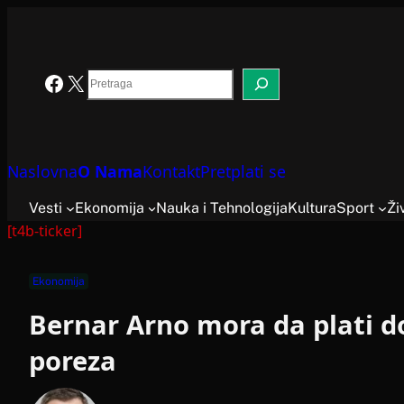
Skoči
na
sadržaj
Search
Facebook
X
Naslovna
O Nama
Kontakt
Pretplati se
Vesti
Ekonomija
Nauka i Tehnologija
Kultura
Sport
Ži
[t4b-ticker]
Ekonomija
Bernar Arno mora da plati d
poreza