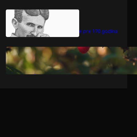
.
jul 9, 2026
Dragoljub Gajić
Nikola Tesla rođen je pre 170 godina
.
jul 9, 2026
Dragoljub Gajić
Srbija očekuje rekordnu voćarsku
godinu