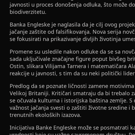
javnosti u proces donošenja odluka, što može dop
biodiverzitetu.
Banka Engleske je naglasila da je cilj ovog proj
jačanje zaštite od falsifikovanja. Nova serija novč
se fokusirati na prikazivanje divljih životinja umes
Promene su usledile nakon odluke da se sa novčan
sada uključivale značajne figure poput bivšeg br
Ostin, slikara Vilijama Tarnera i matematičara Ala
reakcije u javnosti, s tim da su neki politički lid
Predlog da se poznate ličnosti zamene motivima di
Velikoj Britaniji. Kritičari smatraju da bi trebalo
se očuvala kulturna i istorijska baština zemlje. S 
važnost jačanja svesti o zaštiti životne sredine i
trenutnih ekoloških izazova.
Inicijativa Banke Engleske može se posmatrati ka
vrednosti koje su važne savremenom društvu. Po