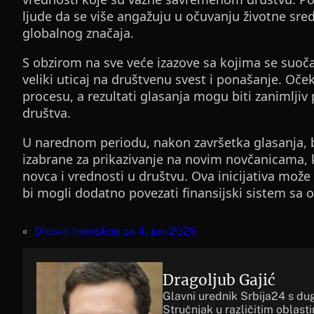
ljude da se više angažuju u očuvanju životne sredin
globalnog značaja.
S obzirom na sve veće izazove sa kojima se suoč
veliki uticaj na društvenu svest i ponašanje. Oč
procesu, a rezultati glasanja mogu biti zanimljiv
društva.
U narednom periodu, nakon završetka glasanja, bić
izabrane za prikazivanje na novim novčanicama, 
novca i vrednosti u društvu. Ova inicijativa može 
bi mogli dodatno povezati finansijski sistem sa o
«
Dnevni horoskop za 4. jun 2026
Dragoljub Gajić
Glavni urednik Srbija24 s du
Stručnjak u različitim oblast