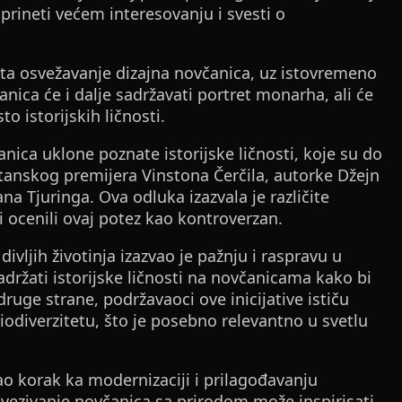
rineti većem interesovanju i svesti o
ekta osvežavanje dizajna novčanica, uz istovremeno
anica će i dalje sadržavati portret monarha, ali će
to istorijskih ličnosti.
ica uklone poznate istorijske ličnosti, koje su do
itanskog premijera Vinstona Čerčila, autorke Džejn
na Tjuringa. Ova odluka izazvala je različite
eri ocenili ovaj potez kao kontroverzan.
vljih životinja izazvao je pažnju i raspravu u
 zadržati istorijske ličnosti na novčanicama kako bi
druge strane, podržavaoci ove inicijative ističu
 biodiverzitetu, što je posebno relevantno u svetlu
o korak ka modernizaciji i prilagođavanju
vezivanje novčanica sa prirodom može inspirisati