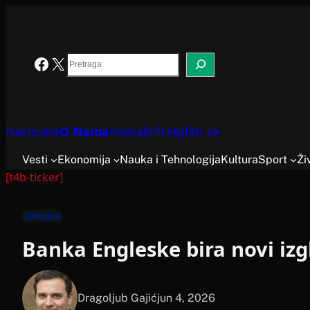
Skoči
na
sadržaj
Search
Facebook
X
Naslovna
O Nama
Kontakt
Pretplati se
Vesti
Ekonomija
Nauka i Tehnologija
Kultura
Sport
Ži
[t4b-ticker]
Lifestyle
Banka Engleske bira novi iz
Dragoljub Gajić
jun 4, 2026