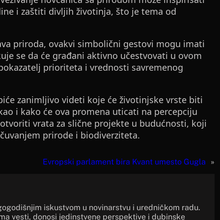
e i zaštiti divljih životinja, što je tema od
ava priroda, ovakvi simbolični gestovi mogu imati
ekuje se da će građani aktivno učestvovati u ovom
 pokazatelj prioriteta i vrednosti savremenog
e zanimljivo videti koje će životinjske vrste biti
kao i kako će ova promena uticati na percepciju
otvoriti vrata za slične projekte u budućnosti, koji
čuvanjem prirode i biodiverziteta.
Evropski parlament bira Kvant umesto Gugla
»
gogodišnjim iskustvom u novinarstvu i uredničkom radu.
ima vesti, donosi jedinstvene perspektive i dubinske