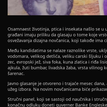
Osamnaest životinja, ptica i insekata našlo se u
građani imaju priliku da glasaju o tome koje vrste
osvežavanja dizajna novčanica, koji takođe ima cil
Među kandidatima se nalaze raznolike vrste, ukl
vodomara, velikog detlića, veliku carski šljuku i o
zec, evropski jež, siva foka, kuna zlatica i riđa li
ajkula, žuti bumbar, livadska žaba, vrsta vilinog k
šarenac.
Javno glasanje je otvoreno i trajaće mesec dana, 
užeg izbora. Na novim novčanicama biće prikazan
Stručni panel, koji se sastoji od naučnika i stručn
konačnu odluku doneti guverner Banke Engleske,