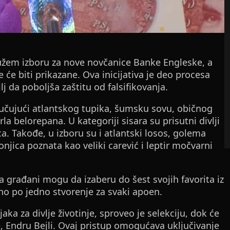
 užem izboru za nove novčanice Banke Engleske, a
 će biti prikazane. Ova inicijativa je deo procesa
j da poboljša zaštitu od falsifikovanja.
jučujući atlantskog tupika, šumsku sovu, običnog
rla belorepana. U kategoriji sisara su prisutni divlji
sica. Takođe, u izboru su i atlantski losos, golema
onjica poznata kao veliki carević i leptir močvarni
a građani mogu da izaberu do šest svojih favorita iz
o po jedno stvorenje za svaki apoen.
jaka za divlje životinje, sproveo je selekciju, dok će
 Endru Bejli. Ovaj pristup omogućava uključivanje