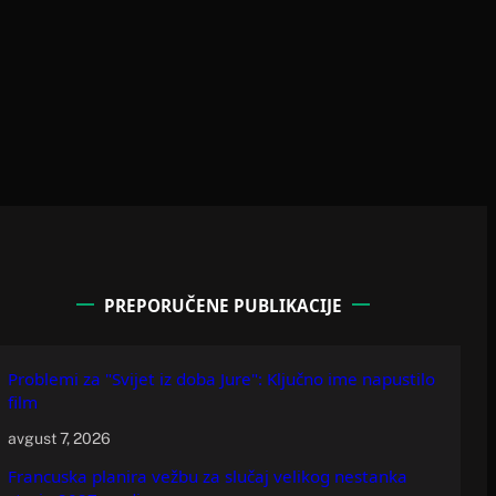
PREPORUČENE PUBLIKACIJE
Problemi za "Svijet iz doba Jure": Ključno ime napustilo
film
avgust 7, 2026
Francuska planira vežbu za slučaj velikog nestanka