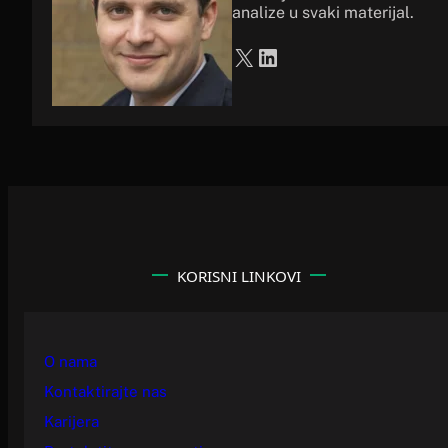
analize u svaki materijal.
X
LinkedIn
KORISNI LINKOVI
O nama
Kontaktirajte nas
Karijera