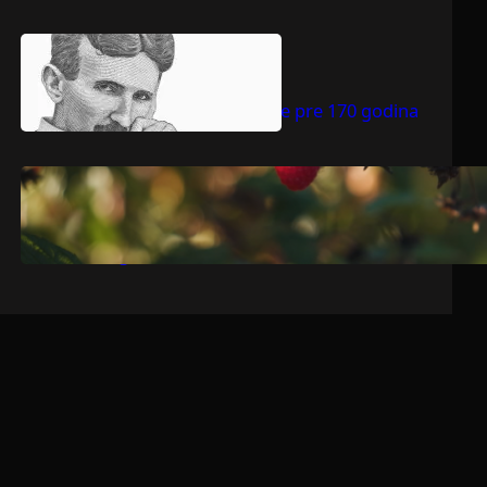
.
jul 9, 2026
Dragoljub Gajić
Nikola Tesla rođen je pre 170 godina
.
jul 9, 2026
Dragoljub Gajić
Srbija očekuje rekordnu voćarsku
godinu