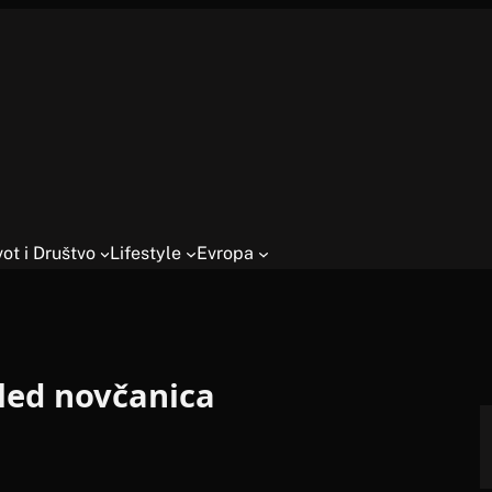
vot i Društvo
Lifestyle
Evropa
gled novčanica