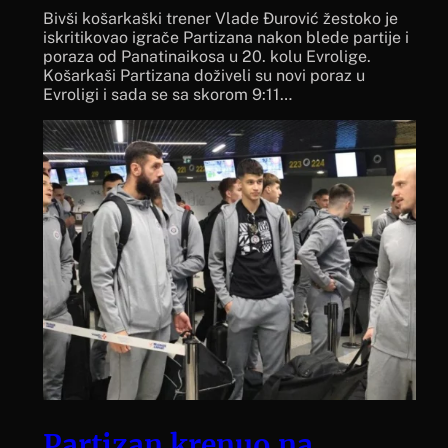
Bivši košarkaški trener Vlade Đurović žestoko je
iskritikovao igrače Partizana nakon blede partije i
poraza od Panatinaikosa u 20. kolu Evrolige.
Košarkaši Partizana doživeli su novi poraz u
Evroligi i sada se sa skorom 9:11…
Partizan krenuo na