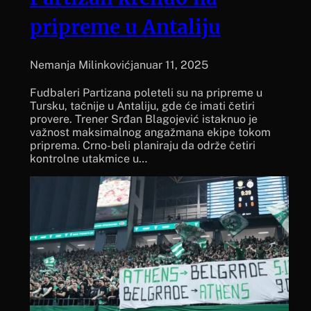
pripreme u Antaliju
Nemanja Milinković
januar 11, 2025
Fudbaleri Partizana poleteli su na pripreme u
Tursku, tačnije u Antaliju, gde će imati četiri
provere. Trener Srđan Blagojević istaknuo je
važnost maksimalnog angažmana ekipe tokom
priprema. Crno-beli planiraju da održe četiri
kontrolne utakmice u…