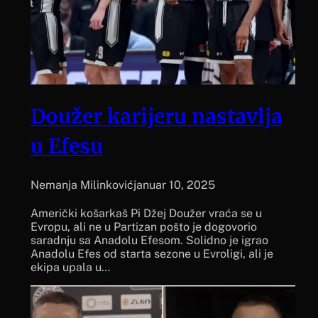
Doužer karijeru nastavlja
u Efesu
Nemanja Milinković
januar 10, 2025
Američki košarkaš Pi Džej Doužer vraća se u
Evropu, ali ne u Partizan pošto je dogovorio
saradnju sa Anadolu Efesom. Solidno je igrao
Anadolu Efes od starta sezone u Evroligi, ali je
ekipa upala u…