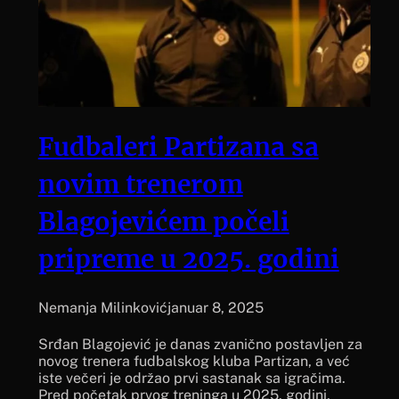
Fudbaleri Partizana sa
novim trenerom
Blagojevićem počeli
pripreme u 2025. godini
Nemanja Milinković
januar 8, 2025
Srđan Blagojević je danas zvanično postavljen za
novog trenera fudbalskog kluba Partizan, a već
iste večeri je održao prvi sastanak sa igračima.
Pred početak prvog treninga u 2025. godini,