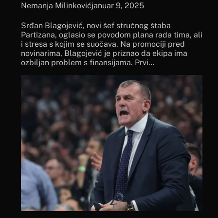
Nemanja Milinković
januar 9, 2025
Srđan Blagojević, novi šef stručnog štaba
Partizana, oglasio se povodom plana rada tima, ali
i stresa s kojim se suočava. Na promociji pred
novinarima, Blagojević je priznao da ekipa ima
ozbiljan problem s finansijama. Prvi…