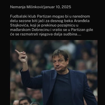
Nemanja Milinković
januar 10, 2025
Fudbalski klub Partizan mogao bi u narednom
delu sezone biti jači za desnog beka Aranđela
Stojkovića, koji je prekinuo pozajmicu u
mađarskom Debrecinu i vratio se u Partizan gde
će se razmatrati njegova dalja sudbina.…