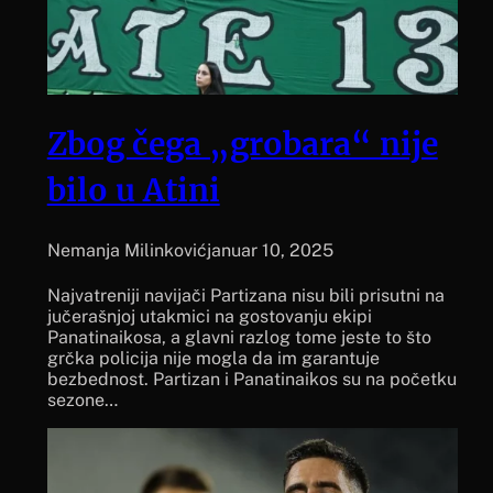
Zbog čega „grobara“ nije
bilo u Atini
Nemanja Milinković
januar 10, 2025
Najvatreniji navijači Partizana nisu bili prisutni na
jučerašnjoj utakmici na gostovanju ekipi
Panatinaikosa, a glavni razlog tome jeste to što
grčka policija nije mogla da im garantuje
bezbednost. Partizan i Panatinaikos su na početku
sezone…