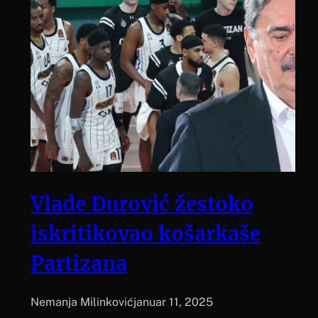
Vlade Đurović žestoko
iskritikovao košarkaše
Partizana
Nemanja Milinković
januar 11, 2025