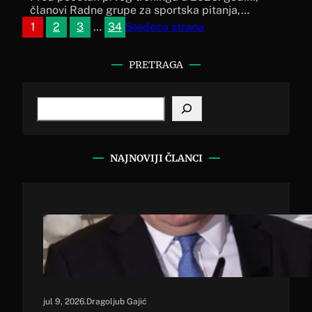
članovi Radne grupe za sportska pitanja,…
1
2
3
…
34
Sledeća strana
PRETRAGA
S
e
a
r
c
NAJNOVIJI ČLANCI
h
jul 9, 2026
.
Dragoljub Gajić