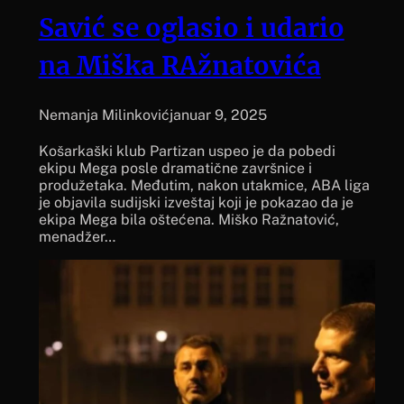
Savić se oglasio i udario
na Miška RAžnatovića
Nemanja Milinković
januar 9, 2025
Košarkaški klub Partizan uspeo je da pobedi
ekipu Mega posle dramatične završnice i
produžetaka. Međutim, nakon utakmice, ABA liga
je objavila sudijski izveštaj koji je pokazao da je
ekipa Mega bila oštećena. Miško Ražnatović,
menadžer…