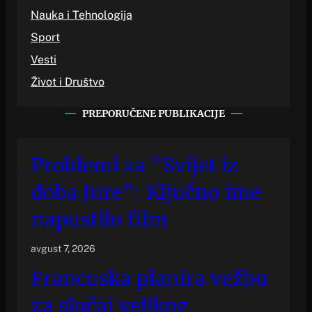
Nauka i Tehnologija
Sport
Vesti
Život i Društvo
PREPORUČENE PUBLIKACIJE
Problemi za "Svijet iz
doba Jure": Ključno ime
napustilo film
avgust 7, 2026
Francuska planira vežbu
za slučaj velikog