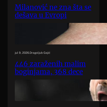
Milanović ne zna šta se
dešava u Evropi
jul 9, 2026
.
Dragoljub Gajić
446 zaraženih malim
boginjama, 368 dece