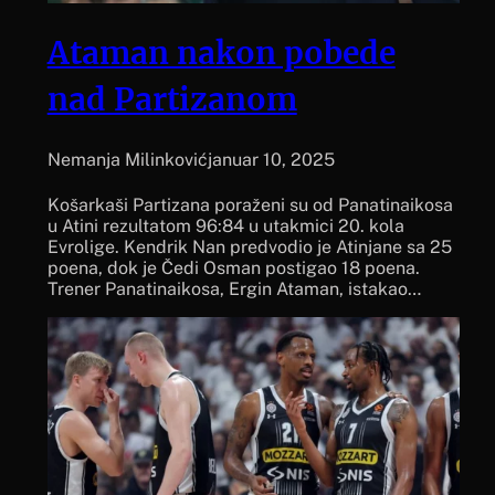
Ataman nakon pobede
nad Partizanom
Nemanja Milinković
januar 10, 2025
Košarkaši Partizana poraženi su od Panatinaikosa
u Atini rezultatom 96:84 u utakmici 20. kola
Evrolige. Kendrik Nan predvodio je Atinjane sa 25
poena, dok je Čedi Osman postigao 18 poena.
Trener Panatinaikosa, Ergin Ataman, istakao…