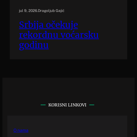
jul 9, 2026
.
Dragoljub Gajić
Srbija očekuje
rekordnu voćarsku
godinu
KORISNI LINKOVI
O nama