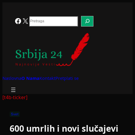
Skoči
na
sadržaj
Search
Facebook
X
Naslovna
O Nama
Kontakt
Pretplati se
[t4b-ticker]
Svet
600 umrlih i novi slučajevi