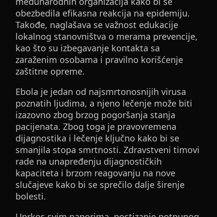
međunarodnih organizacija kako bi se
obezbedila efikasna reakcija na epidemiju.
Takođe, naglašava se važnost edukacije
lokalnog stanovništva o merama prevencije,
kao što su izbegavanje kontakta sa
zaraženim osobama i pravilno korišćenje
zaštitne opreme.
Ebola je jedan od najsmrtonosnijih virusa
poznatih ljudima, a njeno lečenje može biti
izazovno zbog brzog pogoršanja stanja
pacijenata. Zbog toga je pravovremena
dijagnostika i lečenje ključno kako bi se
smanjila stopa smrtnosti. Zdravstveni timovi
rade na unapređenju dijagnostičkih
kapaciteta i brzom reagovanju na nove
slučajeve kako bi se sprečilo dalje širenje
bolesti.
Uprkos svim naporima, postizanje potpunog