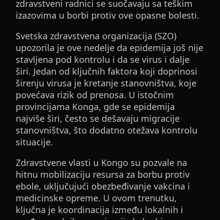
zdravstveni radnici se suočavaju sa teškim
izazovima u borbi protiv ove opasne bolesti.
Svetska zdravstvena organizacija (SZO)
upozorila je ove nedelje da epidemija još nije
stavljena pod kontrolu i da se virus i dalje
širi. Jedan od ključnih faktora koji doprinosi
širenju virusa je kretanje stanovništva, koje
povećava rizik od prenosa. U istočnim
provincijama Konga, gde se epidemija
najviše širi, često se dešavaju migracije
stanovništva, što dodatno otežava kontrolu
situacije.
Zdravstvene vlasti u Kongo su pozvale na
hitnu mobilizaciju resursa za borbu protiv
ebole, uključujući obezbeđivanje vakcina i
medicinske opreme. U ovom trenutku,
ključna je koordinacija između lokalnih i