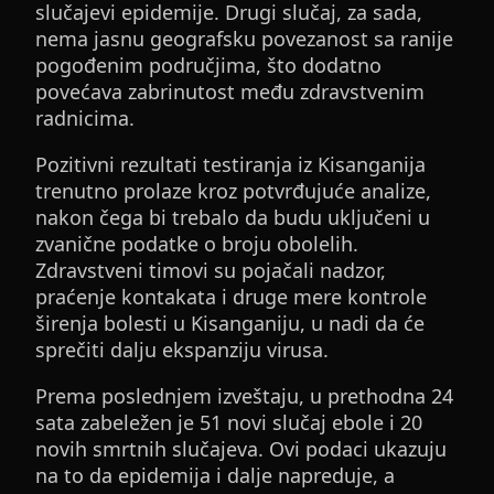
slučajevi epidemije. Drugi slučaj, za sada,
nema jasnu geografsku povezanost sa ranije
pogođenim područjima, što dodatno
povećava zabrinutost među zdravstvenim
radnicima.
Pozitivni rezultati testiranja iz Kisanganija
trenutno prolaze kroz potvrđujuće analize,
nakon čega bi trebalo da budu uključeni u
zvanične podatke o broju obolelih.
Zdravstveni timovi su pojačali nadzor,
praćenje kontakata i druge mere kontrole
širenja bolesti u Kisanganiju, u nadi da će
sprečiti dalju ekspanziju virusa.
Prema poslednjem izveštaju, u prethodna 24
sata zabeležen je 51 novi slučaj ebole i 20
novih smrtnih slučajeva. Ovi podaci ukazuju
na to da epidemija i dalje napreduje, a