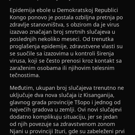
Epidemija ebole u Demokratskoj Republici
Kongo ponovo je postala ozbiljna pretnja po
zdravlje stanovništva, s obzirom da je virus
izazvao značajan broj smrtnih slučajeva u
poslednjih nekoliko meseci. Od trenutka
proglašenja epidemije, zdravstvene vlasti su
se suočile sa izazovima u kontroli širenja
virusa, koji se često prenosi kroz kontakt sa
zaraženim osobama ili njihovim telesnim
tečnostima.
Međutim, ukupan broj slučajeva trenutno ne
uključuje dva nova slučaja iz Kisanganija,
glavnog grada provincije Tšopo i jednog od
najvećih gradova u zemlji. Ovi novi slučajevi
dodatno komplikuju situaciju, jer se jedan
od njih povezuje sa zdravstvenom zonom
Njani u provinciji Ituri, gde su zabeleženi prvi