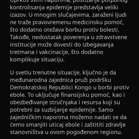
kontrolisanja epidemije predstavlja veliki
izazov. U mnogim slučajevima, zaraženi ljudi
ne traže pravovremenu medicinsku pomoć,
što dodatno otežava borbu protiv bolesti.
Takođe, nedostatak poverenja u zdravstvene
institucije može dovesti do izbegavanja
tretmana i vakcinacije, što dodatno
komplikuje situaciju.
U svetlu trenutne situacije, ključno je da
međunarodna zajednica pruži podršku
Demokratskoj Republici Kongo u borbi protiv
ebole. To uključuje finansijsku pomoć, kao i
obezbeđivanje stručnjaka i resursa koji su
potrebni za suzbijanje epidemije. Samo
zajedničkim naporima možemo nadati se da
ćemo smanjiti uticaj ebole i zaštititi zdravlje
stanovništva u ovom pogođenom regionu.