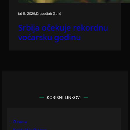
.
jul 9, 2026
Dragoljub Gajić
Srbija očekuje rekordnu
voćarsku godinu
KORISNI LINKOVI
O nama
Kontaktirajte nas