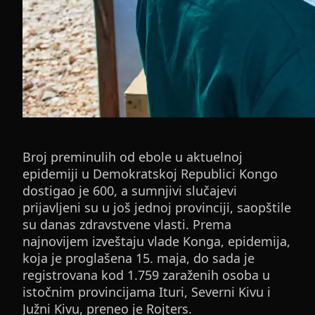
Broj preminulih od ebole u aktuelnoj
epidemiji u Demokratskoj Republici Kongo
dostigao je 600, a sumnjivi slučajevi
prijavljeni su u još jednoj provinciji, saopštile
su danas zdravstvene vlasti. Prema
najnovijem izveštaju vlade Konga, epidemija,
koja je proglašena 15. maja, do sada je
registrovana kod 1.759 zaraženih osoba u
istočnim provincijama Ituri, Severni Kivu i
Južni Kivu, preneo je Rojters.