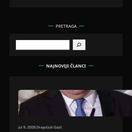
PRETRAGA
S
e
a
r
c
NAJNOVIJI ČLANCI
h
.
jul 9, 2026
Dragoljub Gajić