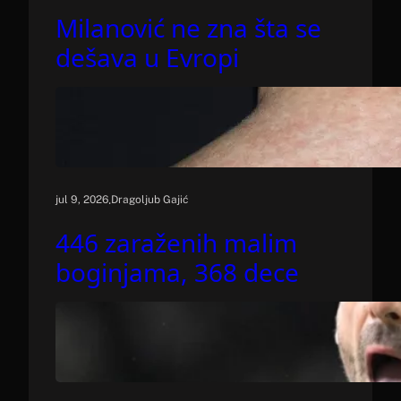
Milanović ne zna šta se
dešava u Evropi
.
jul 9, 2026
Dragoljub Gajić
446 zaraženih malim
boginjama, 368 dece