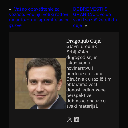
«
Važno obaveštenje za
DOBRE VESTI S
vozače: Počinju veliki radovi
GRANICA: Ovo će
na auto-putu, spremite se na
svaki vozač želeti da
gužve
čuje
»
Dragoljub Gajić
Glavni urednik
Srbija24 s
dugogodišnjim
iskustvom u
novinarstvu i
uredničkom radu.
Stručnjak u različitim
oblastima vesti,
donosi jedinstvene
perspektive i
dubinske analize u
svaki materijal.
X
LinkedIn