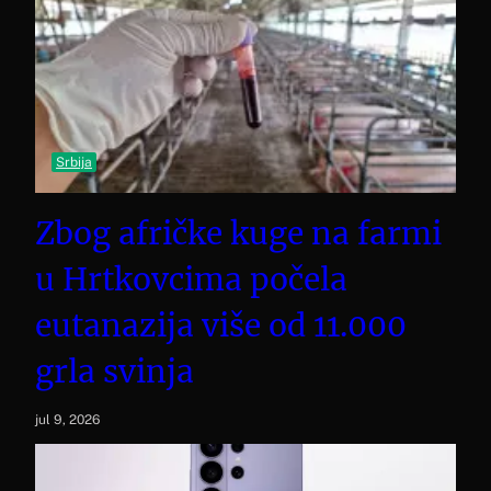
Srbija
Zbog afričke kuge na farmi
u Hrtkovcima počela
eutanazija više od 11.000
grla svinja
jul 9, 2026