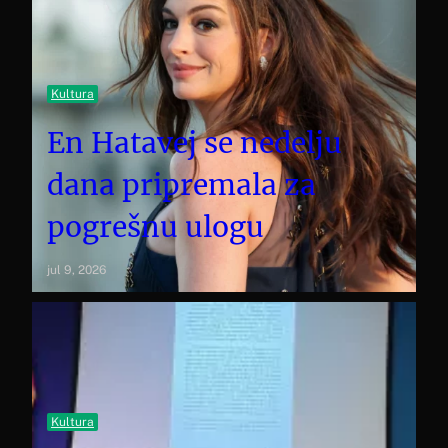
Kultura
En Hatavej se nedelju
dana pripremala za
pogrešnu ulogu
jul 9, 2026
Kultura