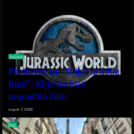
Kultura
Problemi za "Svijet iz doba
Jure": Ključno ime
napustilo film
avgust 7, 2026
Svet