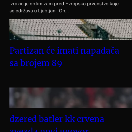
izrazio je optimizam pred Evropsko prvenstvo koje
se održava u Ljubljani. On…
Partizan će imati napadača
sa brojem 89
dzered batler kk crvena
zvezda novi ugovor