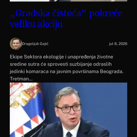
„Gradska čistoća“ pokreće
veliku akciju
Dragoljub Gajić
jul 8, 2026
Ekipe Sektora ekologije i unapređenja životne
sredine sutra će sprovesti suzbijanje odraslih
jedinki komaraca na javnim površinama Beograda.
Tretman…