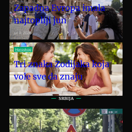
Zapadna Evropa imala
najtopliji jun
jul 9, 2026
Horoskop
Tri znaka Zodijaka koja
vole sve da znaju
jul 9, 2026
SRBIJA