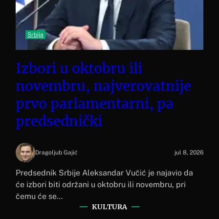
Srbija
Izbori u oktobru ili
novembru, najverovatnije
prvo parlamentarni, pa
predsednički
Dragoljub Gajić
jul 8, 2026
Predsednik Srbije Aleksandar Vučić je najavio da
će izbori biti održani u oktobru ili novembru, pri
čemu će se…
KULTURA