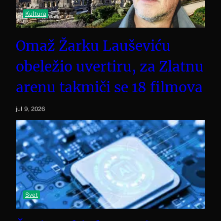
Kultura
Omaž Žarku Lauševiću
obeležio uvertiru, za Zlatnu
arenu takmiči se 18 filmova
jul 9, 2026
Svet