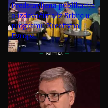
Predstavljena publikacija
o izdavačima iz Srbije u
programu Kreativna
Evropa
jul 8, 2026
POLITIKA