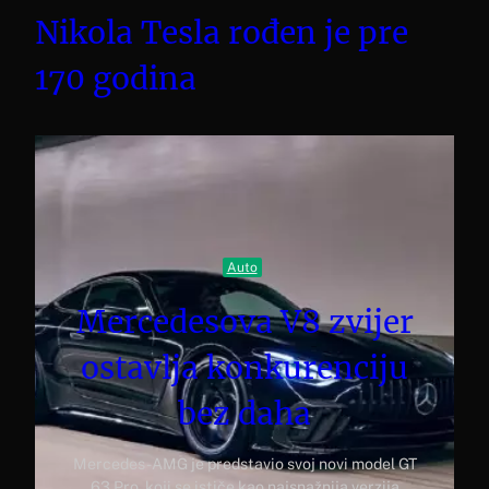
Nikola Tesla rođen je pre
170 godina
Auto
Mercedesova V8 zvijer
ostavlja konkurenciju
bez daha
Mercedes-AMG je predstavio svoj novi model GT
63 Pro, koji se ističe kao najsnažnija verzija