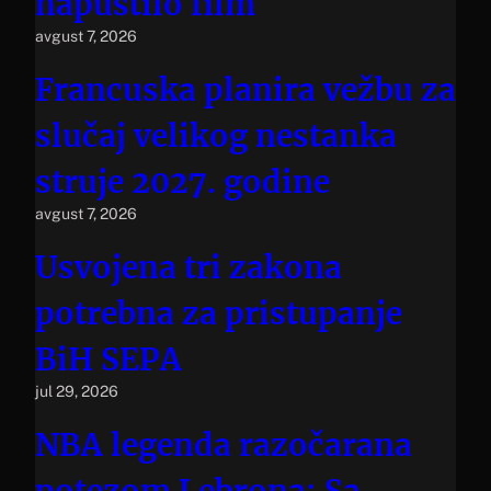
napustilo film
avgust 7, 2026
Francuska planira vežbu za
slučaj velikog nestanka
struje 2027. godine
avgust 7, 2026
Usvojena tri zakona
potrebna za pristupanje
BiH SEPA
jul 29, 2026
NBA legenda razočarana
potezom Lebrona: Sa