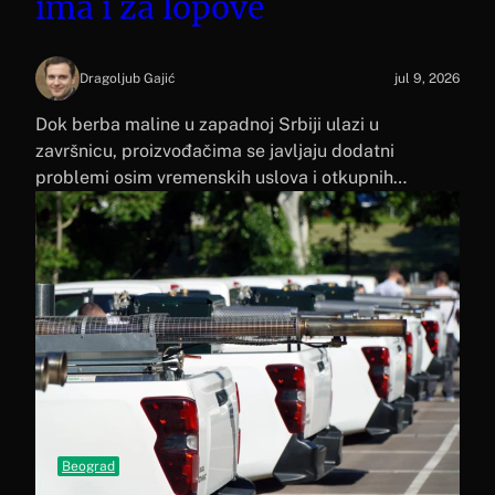
ima i za lopove
Dragoljub Gajić
jul 9, 2026
Dok berba maline u zapadnoj Srbiji ulazi u
završnicu, proizvođačima se javljaju dodatni
problemi osim vremenskih uslova i otkupnih…
Beograd