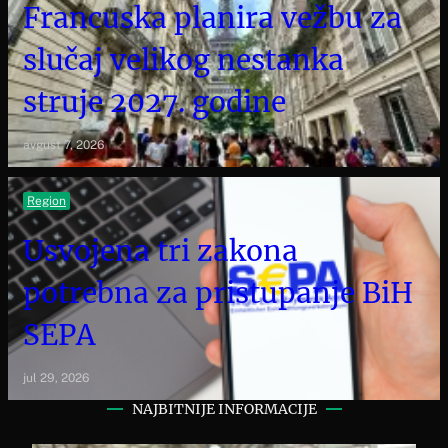
Francuska planira vežbu za
slučaj velikog nestanka
struje 2027. godine
avgust 7, 2026
Region
Usvojena tri zakona
potrebna za pristupanje BiH
SEPA
jul 29, 2026
NAJBITNIJE INFORMACIJE