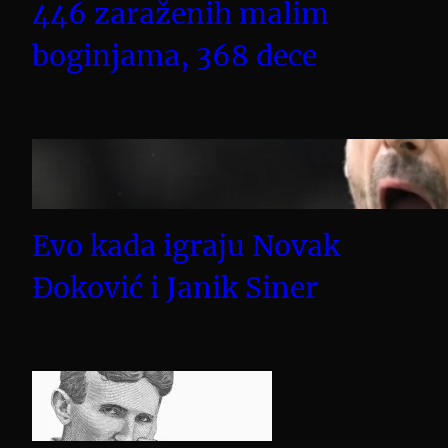
446 zaraženih malim
boginjama, 368 dece
Evo kada igraju Novak
Đoković i Janik Siner