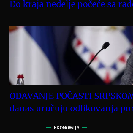
Do kraja nedelje počeće sa rad
ODAVANJE POČASTI SRPSKOM V
danas uručuju odlikovanja por
EKONOMIJA