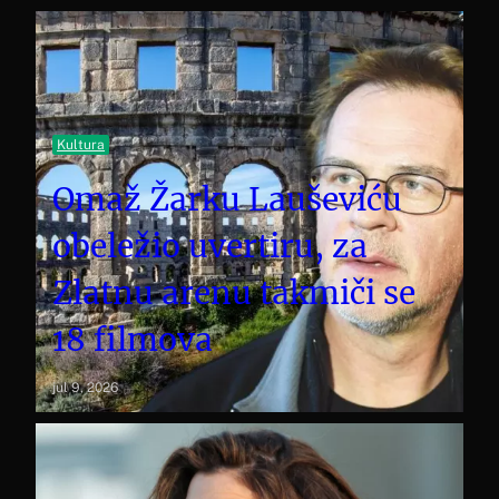
Kultura
Omaž Žarku Lauševiću
obeležio uvertiru, za
Zlatnu arenu takmiči se
18 filmova
jul 9, 2026